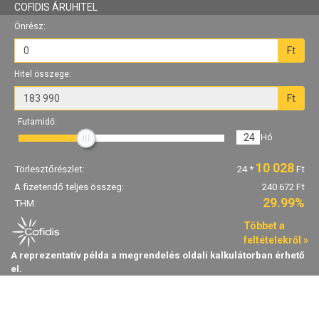
COFIDIS ÁRUHITEL
Önrész:
Ft
Hitel összege:
Ft
Futamidő:
24
Hó
10 028
Törlesztőrészlet:
24
*
Ft
A fizetendő teljes összeg:
240 672 Ft
29.99%
THM:
Többet a
feltételekről »
A reprezentatív példa a megrendelés oldali kalkulátorban érhető
el.