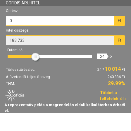
COFIDIS ÁRUHITEL
Önrész:
Ft
Hitel összege:
Ft
Futamidő:
24
Hó
10 014
Törlesztőrészlet:
24
*
Ft
A fizetendő teljes összeg:
240 336 Ft
29.99%
THM:
Többet a
feltételekről »
A reprezentatív példa a megrendelés oldali kalkulátorban érhető
el.