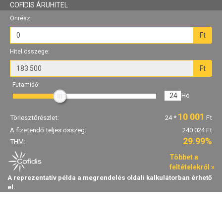
COFIDIS ÁRUHITEL
Önrész:
Ft
Hitel összege:
Ft
Futamidő:
24
Hó
10 001
Törlesztőrészlet:
24
*
Ft
A fizetendő teljes összeg:
240 024 Ft
29.99%
THM:
Többet a
feltételekről »
A reprezentatív példa a megrendelés oldali kalkulátorban érhető
el.