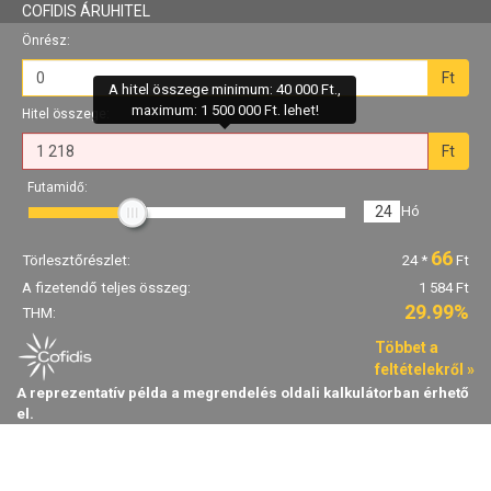
COFIDIS ÁRUHITEL
Önrész:
Ft
A hitel összege minimum: 40 000 Ft.,
maximum: 1 500 000 Ft. lehet!
Hitel összege:
Ft
Futamidő:
24
Hó
66
Törlesztőrészlet:
24
*
Ft
A fizetendő teljes összeg:
1 584 Ft
29.99%
THM:
Többet a
feltételekről »
A reprezentatív példa a megrendelés oldali kalkulátorban érhető
el.