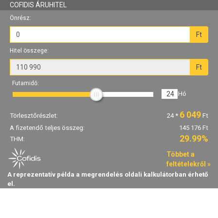
COFIDIS ÁRUHITEL
Önrész:
Ft
Hitel összege:
Ft
Futamidő:
24
Hó
6 049
Törlesztőrészlet:
24
*
Ft
A fizetendő teljes összeg:
145 176 Ft
29.99%
THM:
Többet a
feltételekről »
A reprezentatív példa a megrendelés oldali kalkulátorban érhető
el.