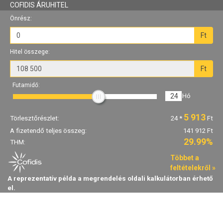
COFIDIS ÁRUHITEL
Önrész:
Ft
Hitel összege:
Ft
Futamidő:
24
Hó
5 913
Törlesztőrészlet:
24
*
Ft
A fizetendő teljes összeg:
141 912 Ft
29.99%
THM:
Többet a
feltételekről »
A reprezentatív példa a megrendelés oldali kalkulátorban érhető
el.