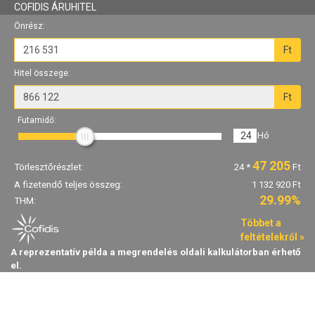
COFIDIS ÁRUHITEL
Önrész:
Ft
Hitel összege:
Ft
Futamidő:
24
Hó
47 205
Törlesztőrészlet:
24
*
Ft
A fizetendő teljes összeg:
1 132 920 Ft
29.99%
THM:
Többet a
feltételekről »
A reprezentatív példa a megrendelés oldali kalkulátorban érhető
el.