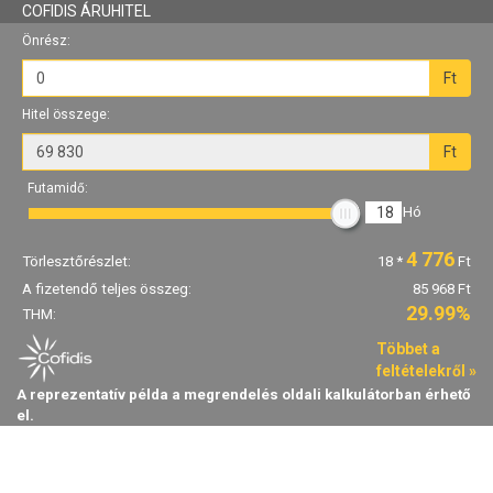
COFIDIS ÁRUHITEL
Önrész:
Ft
Hitel összege:
Ft
Futamidő:
18
Hó
4 776
Törlesztőrészlet:
18
*
Ft
A fizetendő teljes összeg:
85 968 Ft
29.99%
THM:
Többet a
feltételekről »
A reprezentatív példa a megrendelés oldali kalkulátorban érhető
el.