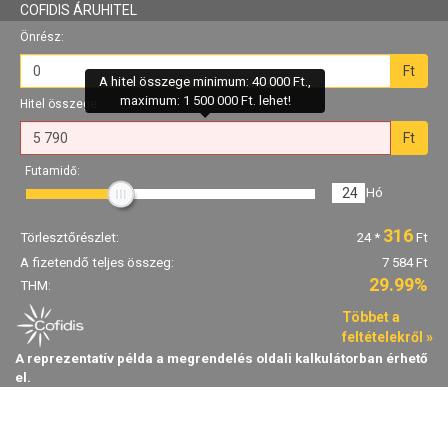
COFIDIS ÁRUHITEL
Önrész:
Ft
A hitel összege minimum: 40 000 Ft.,
maximum: 1 500 000 Ft. lehet!
Hitel összege:
Ft
Futamidő:
24
Hó
316
Törlesztőrészlet:
24
*
Ft
A fizetendő teljes összeg:
7 584 Ft
29.99%
THM:
Többet a
feltételekről »
A reprezentatív példa a megrendelés oldali kalkulátorban érhető
el.