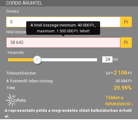
COFIDIS ÁRUHITEL
Önrész:
Ft
A hitel összege minimum: 40 000 Ft.,
maximum: 1 500 000 Ft. lehet!
Hitel összege:
Ft
Futamidő:
24
Hó
2 106
Törlesztőrészlet:
24
*
Ft
A fizetendő teljes összeg:
50 544 Ft
29.99%
THM:
Többet a
feltételekről »
A reprezentatív példa a megrendelés oldali kalkulátorban érhető
el.