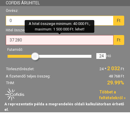
COFIDIS ÁRUHITEL
Önrész:
Ft
A hitel összege minimum: 40 000 Ft.,
maximum: 1 500 000 Ft. lehet!
Hitel összege:
Ft
Futamidő:
24
Hó
2 032
Törlesztőrészlet:
24
*
Ft
A fizetendő teljes összeg:
48 768 Ft
29.99%
THM:
Többet a
feltételekről »
A reprezentatív példa a megrendelés oldali kalkulátorban érhető
el.