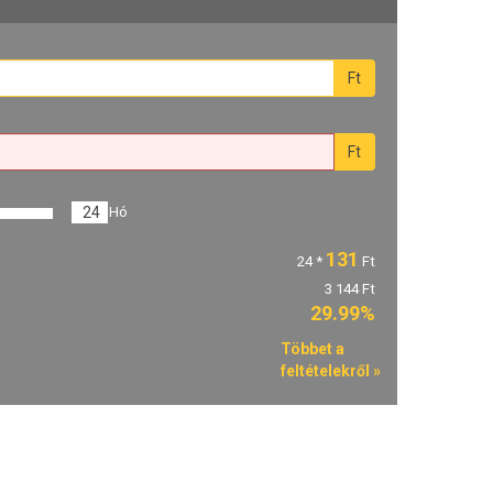
Ft
Ft
24
Hó
131
24
*
Ft
3 144 Ft
29.99%
Többet a
feltételekről »