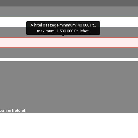
A hitel összege minimum: 40 000 Ft.,
maximum: 1 500 000 Ft. lehet!
ban érhető el.