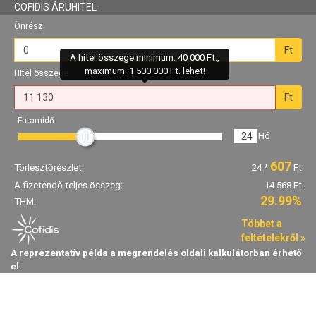
COFIDIS ÁRUHITEL
Önrész:
Ft
A hitel összege minimum: 40 000 Ft.,
maximum: 1 500 000 Ft. lehet!
Hitel összege:
Ft
Futamidő:
24
Hó
607
Törlesztőrészlet:
24
*
Ft
A fizetendő teljes összeg:
14 568 Ft
29.99%
THM:
Többet a
feltételekről »
A reprezentatív példa a megrendelés oldali kalkulátorban érhető
el.