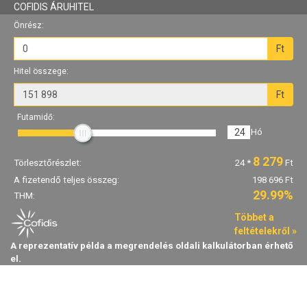
COFIDIS ÁRUHITEL
Önrész:
Ft
Hitel összege:
Ft
Futamidő:
24
Hó
8 279
Törlesztőrészlet:
24
*
Ft
A fizetendő teljes összeg:
198 696 Ft
29.99%
THM:
Többet a
feltételekről »
A reprezentatív példa a megrendelés oldali kalkulátorban érhető
el.